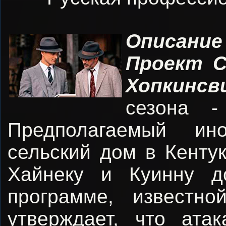
Описание
Проект Си
Хопкинсв
сезона -
Предполагаемый ино
сельский дом в Кентук
Хайнеку и Куинну д
программе, известн
утверждает, что ата