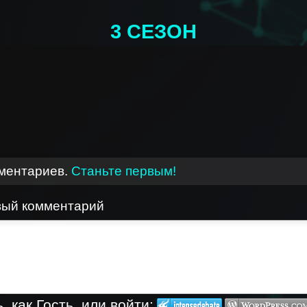
3 СЕЗОН
мментариев.
Станьте первым!
вый комментарий
 как Гость, или войти: