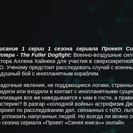
исание 1 серии 1 сезона сериала Проект С
ллера - The Fuller Dogfight
:
Военно-воздушные си
ктора Аллена Хайнека для участия в сверхсекретно
О. Ученому предстоит расследовать случай с военны
здушный бой с инопланетным кораблем.
гадочные явления, не поддающиеся логики, странны
идели или входили в контакт с инопланетными суще
изация все же наведывается к нам в гости, а прави
стерию? В разгар «холодной войны» астрофизик Дж
проект по расследованию дел, связанных с НЛО, пыт
 успокоить напуганных людей. Но всегда ли можно 
о сезона сериала «Проект «Синяя книга»» онлайн.