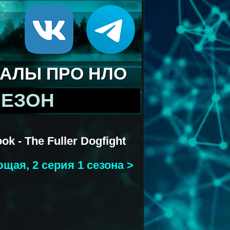
АЛЫ ПРО НЛО
СЕЗОН
k - The Fuller Dogfight
щая, 2 серия 1 сезона >