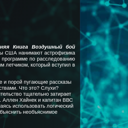
иняя Книга
Воздушный бой
лы США нанимают астрофизика
й программе по расследованию
м летчиком, который вступил в
е и порой пугающие рассказы
ствами. Что это? Слухи?
тельство тщательно затирает
. Аллен Хайнек и капитан ВВС
аясь использовать логический
объяснить необъяснимое