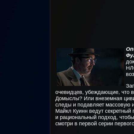
Оп
Фу
до
НЛ
во
За
очевидцев, убеждающие, что в
Домыслы? Или внеземная цивил
следы и подавляет массовую и
Майкл Куинн ведут секретный 
и рациональный подход, чтобы
смотри в первой серии первог