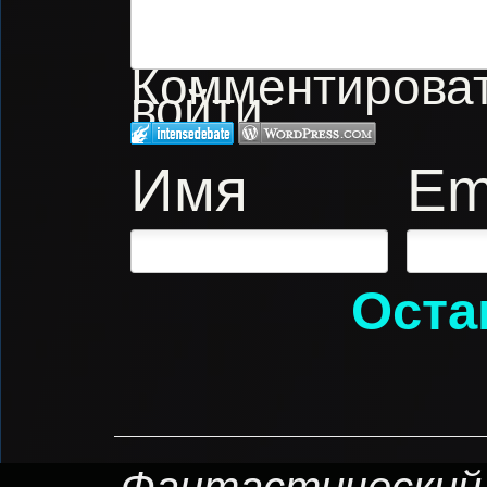
Комментировать
войти:
Имя
Em
Оста