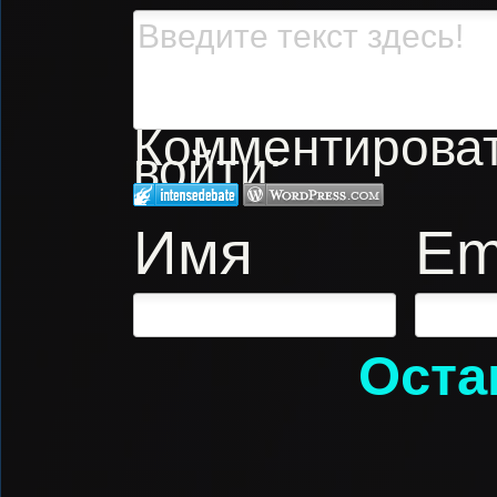
Комментировать
войти:
Имя
Em
Оста