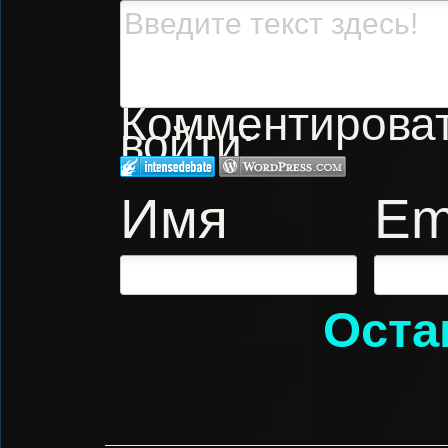
Комментировать
войти:
Имя
Em
Оста